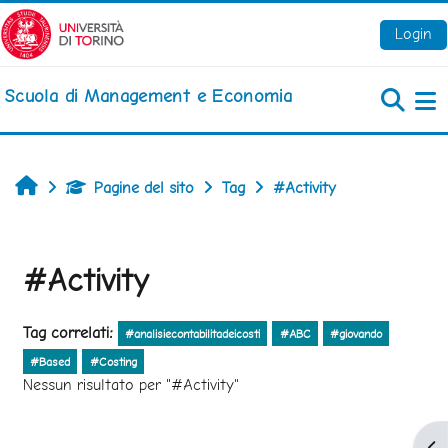
Vai al contenuto principale
Login
Scuola di Management e Economia
Pa
Home
Pagine del sito
Tag
#Activity
#Activity
Tag correlati:
#analisiecontabilitadeicosti
#ABC
#giovando
#Based
#Costing
Nessun risultato per "#Activity"
Apr