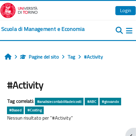
Vai al contenuto principale
Login
Scuola di Management e Economia
Pa
Pagine del sito
Tag
#Activity
Home
#Activity
Tag correlati:
#analisiecontabilitadeicosti
#ABC
#giovando
#Based
#Costing
Nessun risultato per "#Activity"
Apr