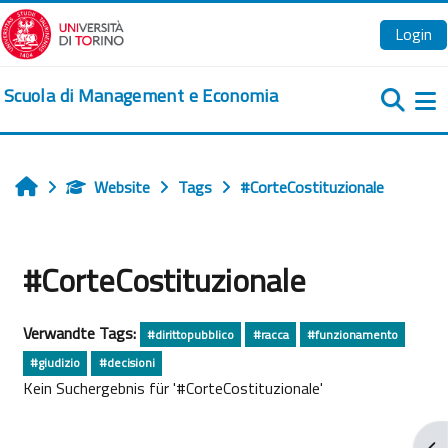
Zum Hauptinhalt
Login
Scuola di Management e Economia
We
Website
Tags
#CorteCostituzionale
Startseite
#CorteCostituzionale
Verwandte Tags:
#dirittopubblico
#racca
#funzionamento
#giudizio
#decisioni
Kein Suchergebnis für '#CorteCostituzionale'
Blo