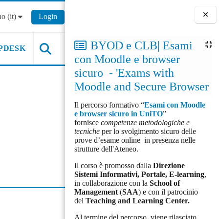
o ‎(it)‎
Login
Blocchi
BYOD e CLB| Esami
PDESK
con Moodle e browser
sicuro - 'Exams with
Moodle and Secure Browser
Il percorso formativo “
Esami con Moodle
e browser sicuro in UniTO
”
fornisce
competenze metodologiche e
tecniche
per lo svolgimento sicuro delle
prove d’esame online in presenza nelle
strutture dell'Ateneo.
Il corso è promosso dalla
Direzione
Sistemi Informativi, Portale, E-learning
,
in collaborazione con la
School of
Management
(
SAA
) e con il patrocinio
del
Teaching and Learning Center.
Al termine del percorso, viene rilasciato