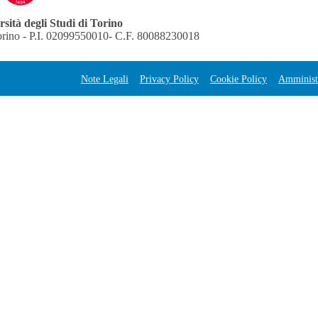
sità degli Studi di Torino
orino - P.I. 02099550010- C.F. 80088230018
Note Legali
Privacy Policy
Cookie Policy
Amministr