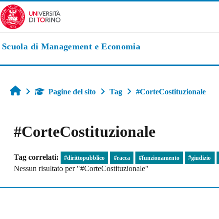
Vai al contenuto principale
Scuola di Management e Economia
Home
Pagine del sito
Tag
#CorteCostituzionale
#CorteCostituzionale
Tag correlati:
#dirittopubblico
#racca
#funzionamento
#giudizio
Nessun risultato per "#CorteCostituzionale"