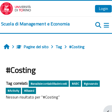
Vai al contenuto principale
Login
Scuola di Management e Economia
Pa
Pagine del sito
Tag
#Costing
Home
#Costing
Tag correlati:
#analisiecontabilitadeicosti
#ABC
#giovando
#Activity
#Based
Nessun risultato per "#Costing"
Apr