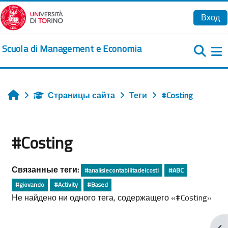
Перейти к основному содержанию
Вход
Scuola di Management e Economia
Б
Страницы сайта
Теги
#Costing
Главная
#Costing
Связанные теги:
#analisiecontabilitadeicosti
#ABC
#giovando
#Activity
#Based
Не найдено ни одного тега, содержащего «#Costing»
От