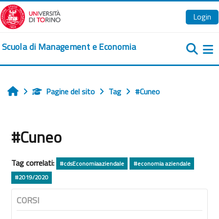
Vai al contenuto principale
Login
Scuola di Management e Economia
Pa
Pagine del sito
Tag
#Cuneo
Home
#Cuneo
Tag correlati:
#cdsEconomiaaziendale
#economia aziendale
#2019/2020
CORSI