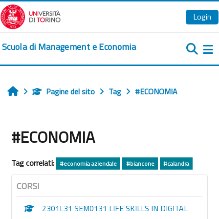
Vai al contenuto principale
Login
Scuola di Management e Economia
Pa
Pagine del sito
Tag
#ECONOMIA
Home
#ECONOMIA
Tag correlati:
#economia aziendale
#biancone
#calandra
CORSI
2301L31 SEM0131 LIFE SKILLS IN DIGITAL