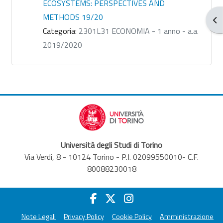
ECOSYSTEMS: PERSPECTIVES AND
METHODS 19/20
Apr
Categoria:
2301L31 ECONOMIA - 1 anno - a.a.
2019/2020
Università degli Studi di Torino
Via Verdi, 8 - 10124 Torino - P.I. 02099550010- C.F.
80088230018
Note Legali
Privacy Policy
Cookie Policy
Amministrazione