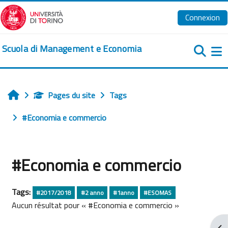
Passer au contenu principal
Connexion
Scuola di Management e Economia
Pa
Pages du site
Tags
Accueil
#Economia e commercio
#Economia e commercio
Tags:
#2017/2018
#2 anno
#1anno
#ESOMAS
Aucun résultat pour « #Economia e commercio »
Ouv