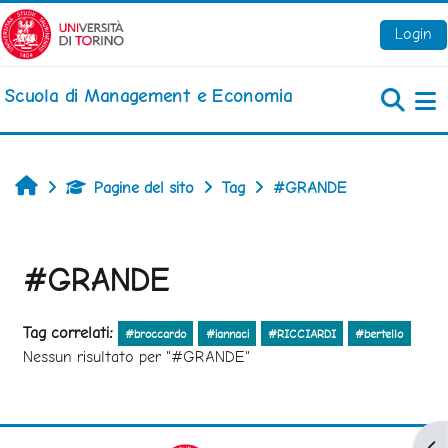
Vai al contenuto principale
Login
Scuola di Management e Economia
Pa
Home
Pagine del sito
Tag
#GRANDE
#GRANDE
Tag correlati:
#broccardo
#iannaci
#RICCIARDI
#bertello
Nessun risultato per "#GRANDE"
Apr