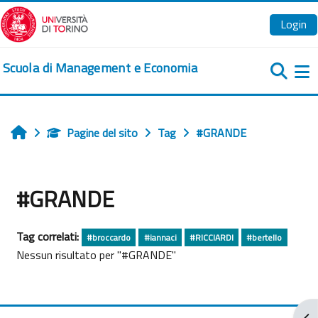
Vai al contenuto principale
Login
Scuola di Management e Economia
Pa
Pagine del sito
Tag
#GRANDE
Home
#GRANDE
Tag correlati:
#broccardo
#iannaci
#RICCIARDI
#bertello
Nessun risultato per "#GRANDE"
Apr