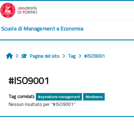
Vai al contenuto principale
Scuola di Management e Economia
Pagine del sito
Tag
#ISO9001
Home
#ISO9001
Tag correlati:
#operations management
#beltramo
Nessun risultato per "#ISO9001"