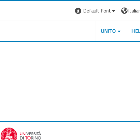
Default Font
Italian
UNITO
HE