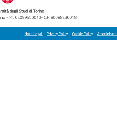
rsità degli Studi di Torino
orino - P.I. 02099550010- C.F. 80088230018
Note Legali
Privacy Policy
Cookie Policy
Amministraz