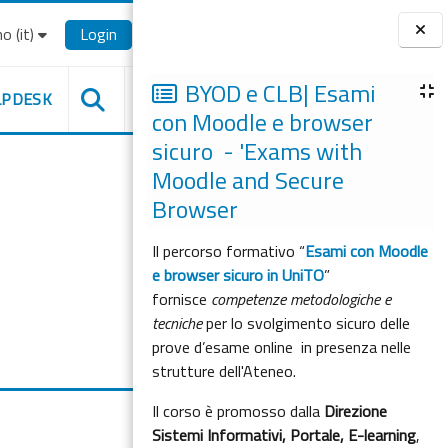
o ‎(it)‎
Login
Blocchi
BYOD e CLB| Esami
LPDESK
con Moodle e browser
sicuro - 'Exams with
Moodle and Secure
Browser
Il percorso formativo “
Esami con Moodle
e browser sicuro in UniTO
”
fornisce
competenze metodologiche e
tecniche
per lo svolgimento sicuro delle
prove d’esame online in presenza nelle
strutture dell'Ateneo.
Il corso è promosso dalla
Direzione
Sistemi Informativi, Portale, E-learning
,