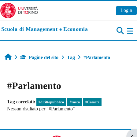
Vai al contenuto principale
Login
Scuola di Management e Economia
Pa
Home
Pagine del sito
Tag
#Parlamento
#Parlamento
Tag correlati:
#dirittopubblico
#racca
#Camere
Nessun risultato per "#Parlamento"
Apr