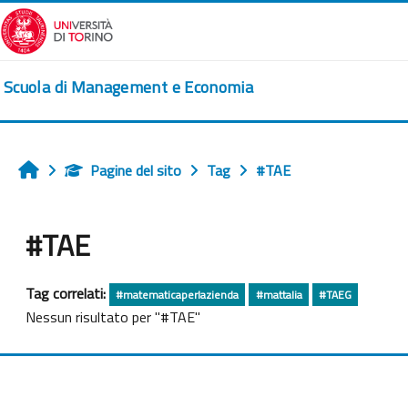
Vai al contenuto principale
Scuola di Management e Economia
Pagine del sito
Tag
#TAE
Home
#TAE
Tag correlati:
#matematicaperlazienda
#mattalia
#TAEG
Nessun risultato per "#TAE"