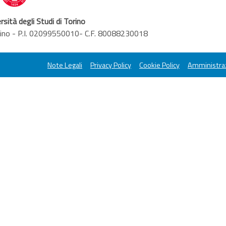
rsità degli Studi di Torino
orino - P.I. 02099550010- C.F. 80088230018
Note Legali
Privacy Policy
Cookie Policy
Amministraz