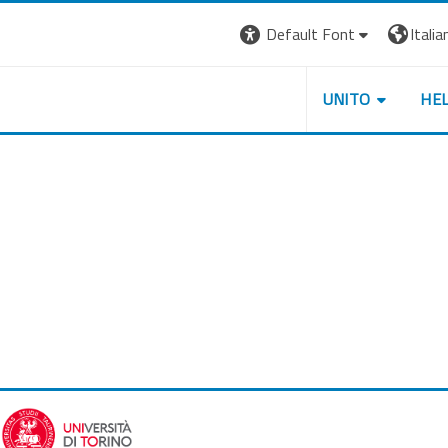
Default Font
Italian
UNITO
HE