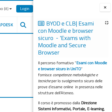
o ‎(it)‎
Login
Blocchi
BYOD e CLB| Esami
LPDESK
con Moodle e browser
sicuro - 'Exams with
Moodle and Secure
Browser
Il percorso formativo “
Esami con Moodle
e browser sicuro in UniTO
”
fornisce
competenze metodologiche e
tecniche
per lo svolgimento sicuro delle
prove d’esame online in presenza nelle
strutture dell'Ateneo.
Il corso è promosso dalla
Direzione
Sistemi Informativi, Portale, E-learning
,