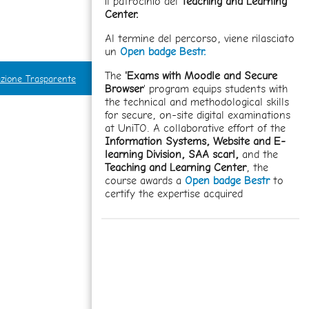
il patrocinio del
Teaching and Learning
Center.
Al termine del percorso, viene rilasciato
un
Open badge Bestr.
The
'Exams with Moodle and Secure
zione Trasparente
Browser
' program equips students with
the technical and methodological skills
for secure, on-site digital examinations
at UniTO. A collaborative effort of the
Information Systems, Website and E-
learning Division,
SAA scarl,
and the
Teaching and Learning Center
, the
course awards a
Open badge Bestr
to
certify the expertise acquired