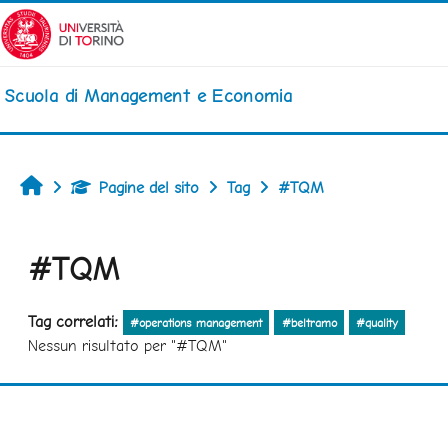
Vai al contenuto principale
Scuola di Management e Economia
Home
Pagine del sito
Tag
#TQM
#TQM
Tag correlati:
#operations management
#beltramo
#quality
Nessun risultato per "#TQM"