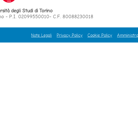
rsità degli Studi di Torino
orino - P.I. 02099550010- C.F. 80088230018
Note Legali
Privacy Policy
Cookie Policy
Amministra