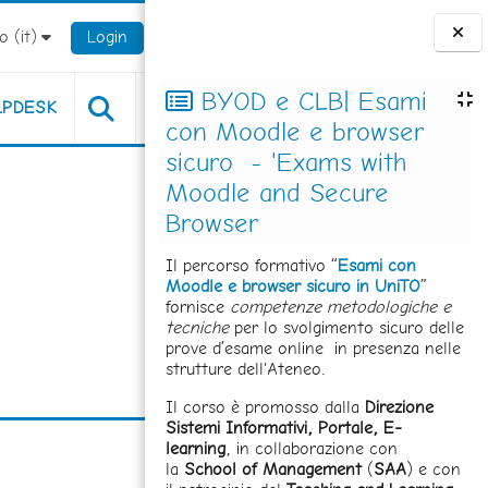
 ‎(it)‎
Login
Blocchi
BYOD e CLB| Esami
LPDESK
con Moodle e browser
sicuro - 'Exams with
Moodle and Secure
Browser
Il percorso formativo “
Esami con
Moodle e browser sicuro in UniTO
”
fornisce
competenze metodologiche e
tecniche
per lo svolgimento sicuro delle
prove d’esame online in presenza nelle
strutture dell'Ateneo.
Il corso è promosso dalla
Direzione
Sistemi Informativi, Portale, E-
learning
, in collaborazione con
la
School of Management
(
SAA
) e con