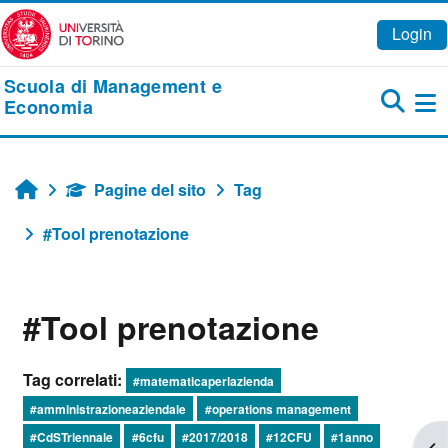
Vai al contenuto principale
Login
Scuola di Management e
Economia
Pa
Pagine del sito
Tag
Home
#Tool prenotazione
#Tool prenotazione
Tag correlati:
#matematicaperlazienda
#amministrazioneaziendale
#operations management
#CdSTriennale
#6cfu
#2017/2018
#12CFU
#1anno
Apr