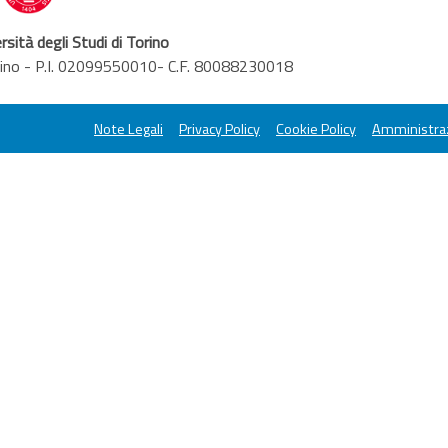
rsità degli Studi di Torino
orino - P.I. 02099550010- C.F. 80088230018
Note Legali
Privacy Policy
Cookie Policy
Amministraz