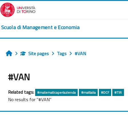
Skip to main content
Scuola di Management e Economia
Site pages
Tags
#VAN
Home
#VAN
Related tags:
#matematicaperlazienda
#mattalia
#DCF
#TIR
No results for "#VAN"