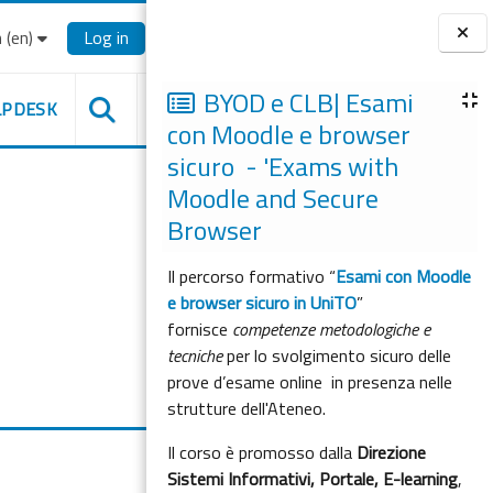
‎(en)‎
Log in
Blocks
BYOD e CLB| Esami
LPDESK
con Moodle e browser
sicuro - 'Exams with
Moodle and Secure
Browser
Il percorso formativo “
Esami con Moodle
e browser sicuro in UniTO
”
fornisce
competenze metodologiche e
tecniche
per lo svolgimento sicuro delle
prove d’esame online in presenza nelle
strutture dell'Ateneo.
Il corso è promosso dalla
Direzione
Sistemi Informativi, Portale, E-learning
,