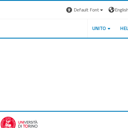
Default Font
English 
UNITO
HE