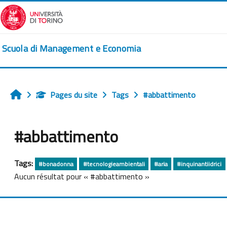
Passer au contenu principal
Scuola di Management e Economia
Pages du site
Tags
#abbattimento
Accueil
#abbattimento
Tags:
#bonadonna
#tecnologieambientali
#aria
#inquinantiidrici
Aucun résultat pour « #abbattimento »