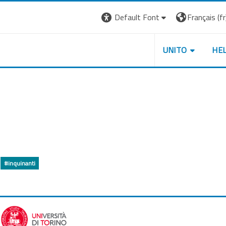
Default Font
Français ‎(fr)
UNITO
HE
#inquinanti