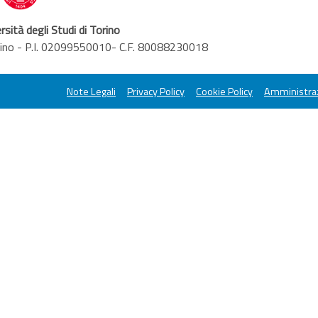
rsità degli Studi di Torino
orino - P.I. 02099550010- C.F. 80088230018
Note Legali
Privacy Policy
Cookie Policy
Amministraz