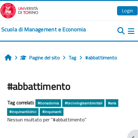
Vai al contenuto principale
Login
Scuola di Management e Economia
Pa
Pagine del sito
Tag
#abbattimento
Home
#abbattimento
Tag correlati:
#bonadonna
#tecnologieambientali
#aria
#inquinantiidrici
#inquinanti
Nessun risultato per "#abbattimento"
Apr