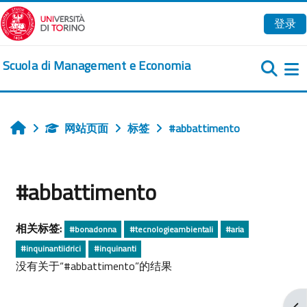
跳到主要内容
登录
Scuola di Management e Economia
网站页面
标签
#abbattimento
首页
#abbattimento
相关标签:
#bonadonna
#tecnologieambientali
#aria
#inquinantiidrici
#inquinanti
没有关于“#abbattimento”的结果
打