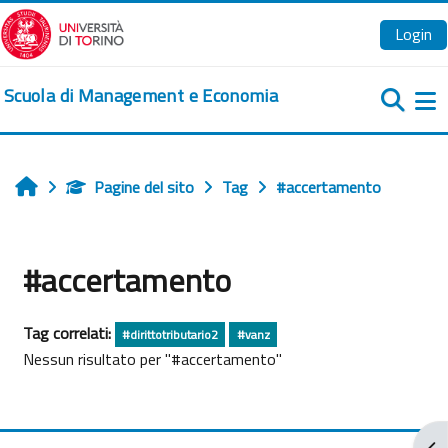
Vai al contenuto principale
Login
Scuola di Management e Economia
Pa
Pagine del sito
Tag
#accertamento
Home
#accertamento
Tag correlati:
#dirittotributario2
#vanz
Nessun risultato per "#accertamento"
Apr