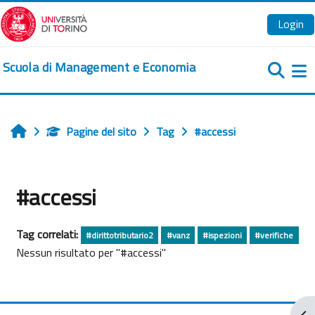
Vai al contenuto principale
Login
Scuola di Management e Economia
Pa
Pagine del sito
Tag
#accessi
Home
#accessi
Tag correlati:
#dirittotributario2
#vanz
#ispezioni
#verifiche
Nessun risultato per "#accessi"
Apr