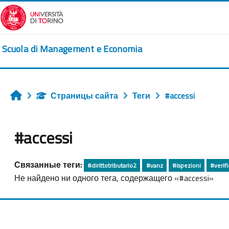
Перейти к основному содержанию
Scuola di Management e Economia
Страницы сайта
Теги
#accessi
Главная
#accessi
Связанные теги:
#dirittotributario2
#vanz
#ispezioni
#verif
Не найдено ни одного тега, содержащего «#accessi»