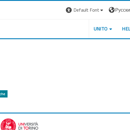
Default Font
Русский 
UNITO
HE
iche