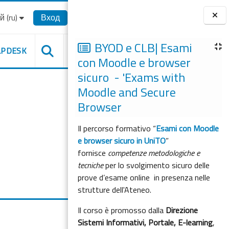
‎(ru)‎
Вход
Блоки
BYOD e CLB| Esami
LPDESK
con Moodle e browser
sicuro - 'Exams with
Moodle and Secure
Browser
Il percorso formativo “
Esami con Moodle
e browser sicuro in UniTO
”
fornisce
competenze metodologiche e
tecniche
per lo svolgimento sicuro delle
prove d’esame online in presenza nelle
strutture dell'Ateneo.
Il corso è promosso dalla
Direzione
Sistemi Informativi, Portale, E-learning
,