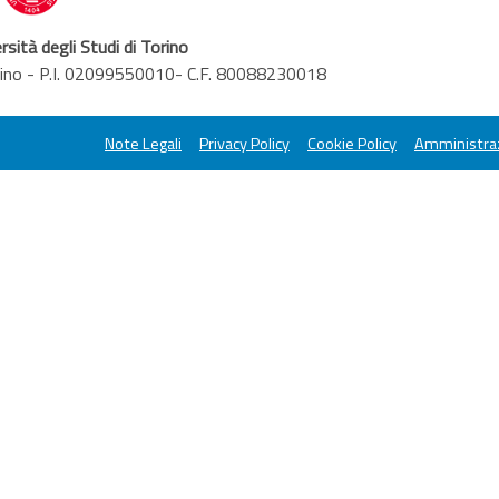
rsità degli Studi di Torino
orino - P.I. 02099550010- C.F. 80088230018
Note Legali
Privacy Policy
Cookie Policy
Amministraz