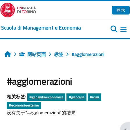
跳到主要内容
登录
Scuola di Management e Economia
网站页面
标签
#agglomerazioni
首页
#agglomerazioni
相关标签:
#geografiaeconomica
#giaccaria
#rossi
#economieesterne
没有关于“#agglomerazioni”的结果
打