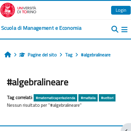
Vai al contenuto principale
Login
Scuola di Management e Economia
Pa
Pagine del sito
Tag
#algebralineare
Home
#algebralineare
Tag correlati:
#matematicaperlazienda
#mattalia
#vettori
Nessun risultato per "#algebralineare"
Apr