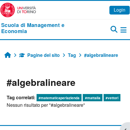
Vai al contenuto principale
Login
Scuola di Management e
Economia
Pa
Pagine del sito
Tag
#algebralineare
Home
#algebralineare
Tag correlati:
#matematicaperlazienda
#mattalia
#vettori
Nessun risultato per "#algebralineare"
Apr