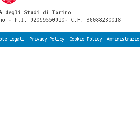
à degli Studi di Torino
no - P.I. 02099550010- C.F. 80088230018
ote Legali
Privacy Policy
Cookie Policy
Amministrazio