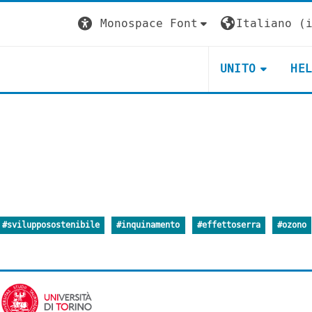
Monospace Font
Italiano ‎(i
UNITO
HE
#svilupposostenibile
#inquinamento
#effettoserra
#ozono