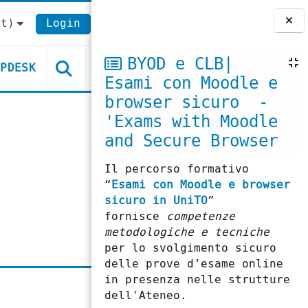
t)‎
Login
Blocchi
BYOD e CLB|
LPDESK
Esami con Moodle e
browser sicuro -
'Exams with Moodle
and Secure Browser
Il percorso formativo
“
Esami con Moodle e browser
sicuro in UniTO
”
fornisce
competenze
metodologiche e tecniche
per lo svolgimento sicuro
delle prove d’esame online
in presenza nelle strutture
dell'Ateneo.