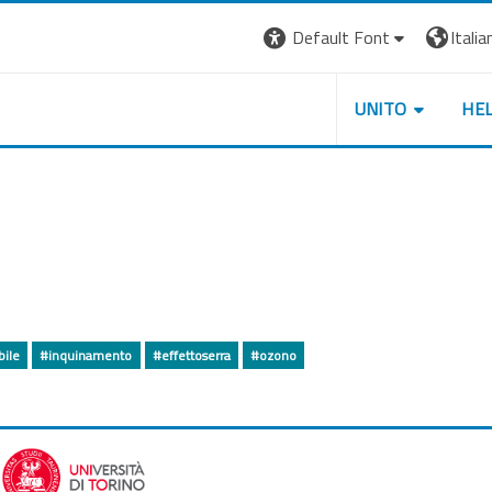
Default Font
Italian
UNITO
HE
bile
#inquinamento
#effettoserra
#ozono