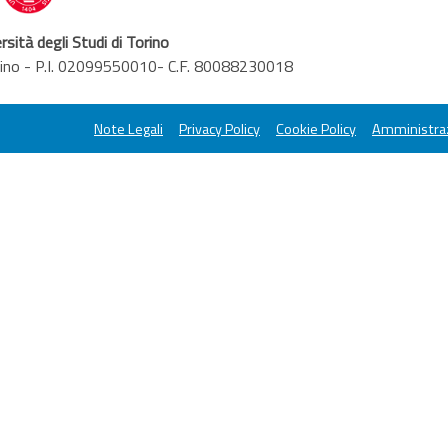
rsità degli Studi di Torino
orino - P.I. 02099550010- C.F. 80088230018
Note Legali
Privacy Policy
Cookie Policy
Amministraz