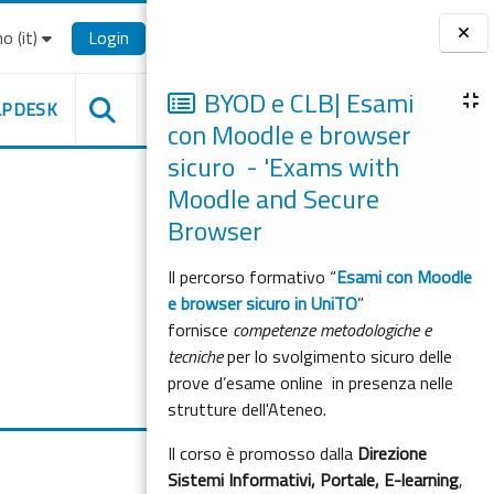
o ‎(it)‎
Login
Blocchi
BYOD e CLB| Esami
LPDESK
con Moodle e browser
sicuro - 'Exams with
Moodle and Secure
Browser
Il percorso formativo “
Esami con Moodle
e browser sicuro in UniTO
”
fornisce
competenze metodologiche e
tecniche
per lo svolgimento sicuro delle
prove d’esame online in presenza nelle
strutture dell'Ateneo.
Il corso è promosso dalla
Direzione
Sistemi Informativi, Portale, E-learning
,