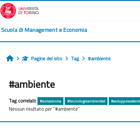
Vai al contenuto principale
Scuola di Management e Economia
Pagine del sito
Tag
#ambiente
Home
#ambiente
Tag correlati:
#bonadonna
#tecnologieambientali
#sviluppososteni
Nessun risultato per "#ambiente"