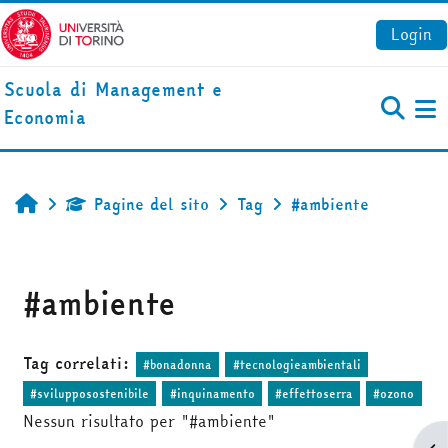
Vai al contenuto principale
Login
Scuola di Management e
Economia
Pa
Pagine del sito
Tag
#ambiente
Home
#ambiente
Tag correlati:
#bonadonna
#tecnologieambientali
#svilupposostenibile
#inquinamento
#effettoserra
#ozono
Nessun risultato per "#ambiente"