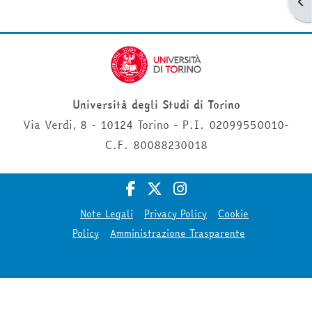
Apr
Università degli Studi di Torino
Via Verdi, 8 - 10124 Torino - P.I. 02099550010-
C.F. 80088230018
Note Legali
Privacy Policy
Cookie
Policy
Amministrazione Trasparente