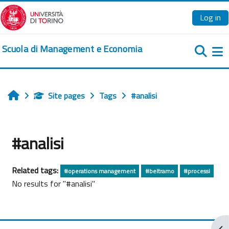
Skip to main content
Log in
Scuola di Management e Economia
Si
Site pages
Tags
#analisi
Home
#analisi
Related tags:
#operations management
#beltramo
#processi
No results for "#analisi"
Ope