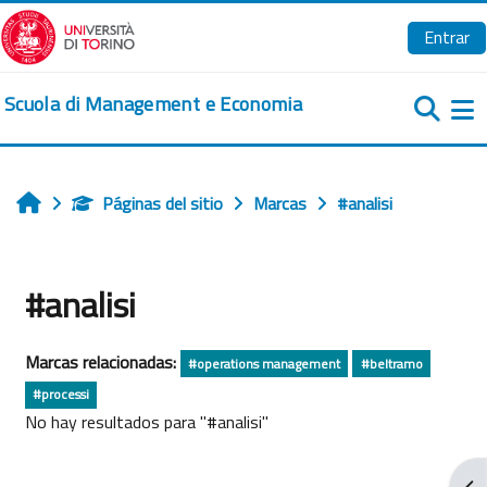
Salta al contenido principal
Entrar
Scuola di Management e Economia
Pa
Páginas del sitio
Marcas
#analisi
Inicio
#analisi
Marcas relacionadas:
#operations management
#beltramo
#processi
No hay resultados para "#analisi"
Abr