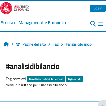
Vai al contenuto principale
Login
Scuola di Management e Economia
Pa
Pagine del sito
Tag
#analisidibilancio
Home
#analisidibilancio
Tag correlati:
#analisiecontabilitadeicosti
#giovando
Nessun risultato per "#analisidibilancio"
Apr