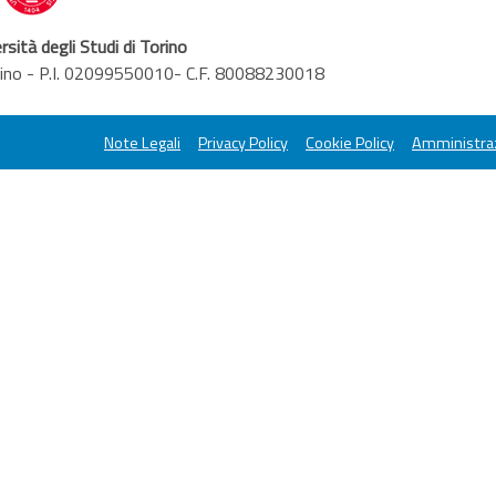
rsità degli Studi di Torino
orino - P.I. 02099550010- C.F. 80088230018
Note Legali
Privacy Policy
Cookie Policy
Amministraz