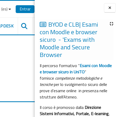
(es)‎
Entrar
Bloques
BYOD e CLB| Esami
LPDESK
con Moodle e browser
sicuro - 'Exams with
Moodle and Secure
Browser
Il percorso formativo “
Esami con Moodle
e browser sicuro in UniTO
”
fornisce
competenze metodologiche e
tecniche
per lo svolgimento sicuro delle
prove d’esame online in presenza nelle
strutture dell'Ateneo.
Il corso è promosso dalla
Direzione
Sistemi Informativi, Portale, E-learning
,