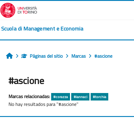
Salta al contenido principal
Scuola di Management e Economia
Páginas del sitio
Marcas
#ascione
Inicio
#ascione
Marcas relacionadas:
#corazza
#iannaci
#torchia
No hay resultados para "#ascione"