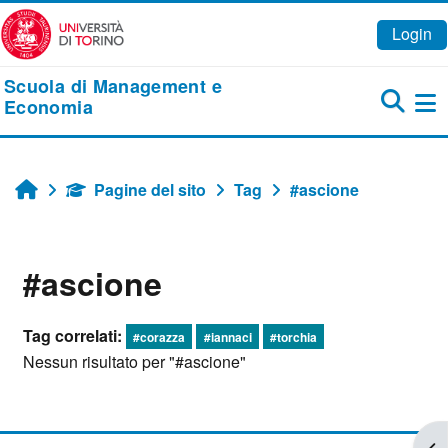
Vai al contenuto principale
Login
Scuola di Management e
Economia
Pa
Pagine del sito
Tag
#ascione
Home
#ascione
Tag correlati:
#corazza
#iannaci
#torchia
Nessun risultato per "#ascione"
Apr