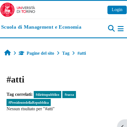
Vai al contenuto principale
Login
Scuola di Management e Economia
Pa
Home
Pagine del sito
Tag
#atti
#atti
Tag correlati:
#dirittopubblico
#racca
#PresidentedellaRepubblica
Nessun risultato per "#atti"
Apr