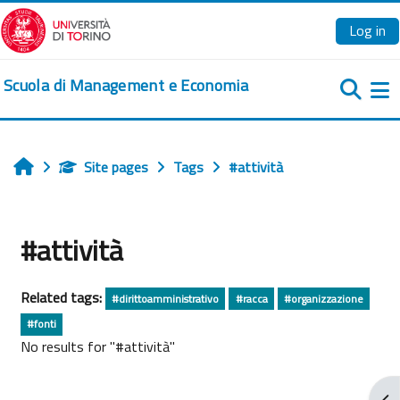
Skip to main content
Log in
Scuola di Management e Economia
Si
Site pages
Tags
#attività
Home
#attività
Related tags:
#dirittoamministrativo
#racca
#organizzazione
#fonti
No results for "#attività"
Ope