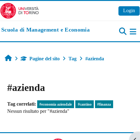
Vai al contenuto principale
Login
Scuola di Management e Economia
Pa
Home
Pagine del sito
Tag
#azienda
#azienda
Tag correlati:
#economia aziendale
#cantino
#finanza
Nessun risultato per "#azienda"
Apr