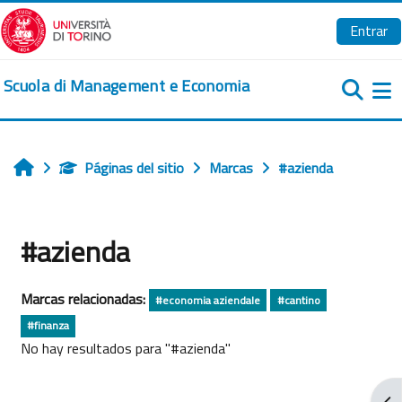
Salta al contenido principal
Entrar
Scuola di Management e Economia
Pa
Páginas del sitio
Marcas
#azienda
Inicio
#azienda
Marcas relacionadas:
#economia aziendale
#cantino
#finanza
No hay resultados para "#azienda"
Abr