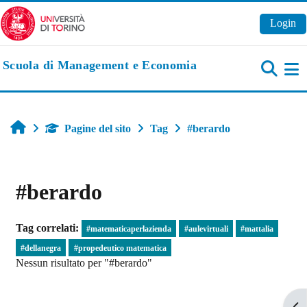
Vai al contenuto principale
Login
Scuola di Management e Economia
Pa
Home
Pagine del sito
Tag
#berardo
#berardo
Tag correlati:
#matematicaperlazienda
#aulevirtuali
#mattalia
#dellanegra
#propedeutico matematica
Nessun risultato per "#berardo"
Apr