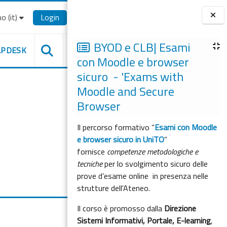
o ‎(it)‎
Login
Blocchi
BYOD e CLB| Esami
LPDESK
con Moodle e browser
sicuro - 'Exams with
Moodle and Secure
Browser
Il percorso formativo “
Esami con Moodle
e browser sicuro in UniTO
”
fornisce
competenze metodologiche e
tecniche
per lo svolgimento sicuro delle
prove d’esame online in presenza nelle
strutture dell'Ateneo.
Il corso è promosso dalla
Direzione
Sistemi Informativi, Portale, E-learning
,