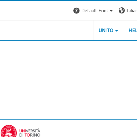
Default Font
Italian
UNITO
HE