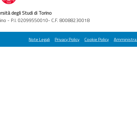
rsità degli Studi di Torino
orino - P.I. 02099550010- C.F. 80088230018
Note Legali
Privacy Policy
Cookie Policy
Amministraz