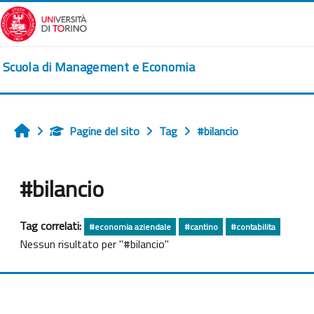
Vai al contenuto principale
Scuola di Management e Economia
Pagine del sito
Tag
#bilancio
Home
#bilancio
Tag correlati:
#economia aziendale
#cantino
#contabilita
Nessun risultato per "#bilancio"