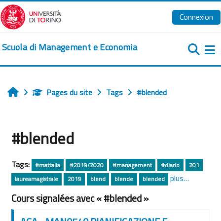
Passer au contenu principal
Connexion
Scuola di Management e Economia
Pa
Pages du site
Tags
#blended
Accueil
#blended
Tags:
#mattalia
#2019/2020
#management
#diario
201
plus…
laureamagistrale
2019
blend
blende
blended
Cours signalées avec « #blended »