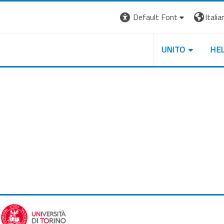
Default Font
Italian
UNITO
HE