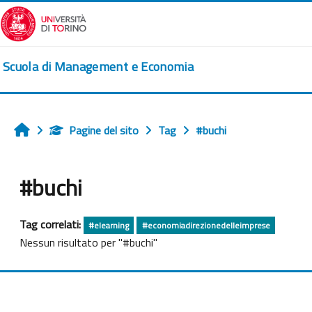
Vai al contenuto principale
Scuola di Management e Economia
Pagine del sito
Tag
#buchi
Home
#buchi
Tag correlati:
#elearning
#economiadirezionedelleimprese
Nessun risultato per "#buchi"