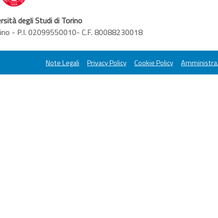
rsità degli Studi di Torino
orino - P.I. 02099550010- C.F. 80088230018
Note Legali
Privacy Policy
Cookie Policy
Amministraz