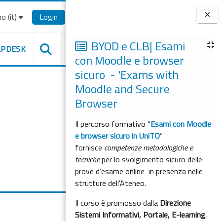
o ‎(it)‎
Login
Blocchi
BYOD e CLB| Esami
LPDESK
con Moodle e browser
sicuro - 'Exams with
Moodle and Secure
Browser
Il percorso formativo “
Esami con Moodle
e browser sicuro in UniTO
”
fornisce
competenze metodologiche e
tecniche
per lo svolgimento sicuro delle
prove d’esame online in presenza nelle
strutture dell'Ateneo.
Il corso è promosso dalla
Direzione
Sistemi Informativi, Portale, E-learning
,