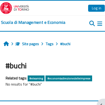
Skip to main content
Log in
Scuola di Management e Economia
Si
Site pages
Tags
#buchi
Home
#buchi
Related tags:
#elearning
#economiadirezionedelleimprese
No results for "#buchi"
Ope