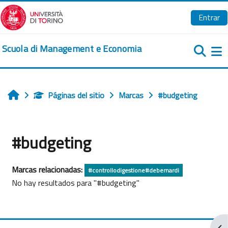
Salta al contenido principal
Entrar
Scuola di Management e Economia
Pa
Páginas del sitio
Marcas
#budgeting
Inicio
#budgeting
Marcas relacionadas:
#controllodigestione#debernardi
No hay resultados para "#budgeting"
Abr