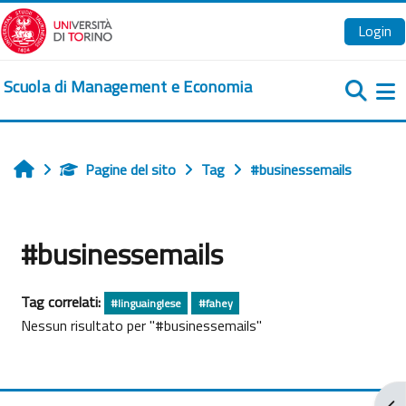
Vai al contenuto principale
Login
Scuola di Management e Economia
Pa
Pagine del sito
Tag
#businessemails
Home
#businessemails
Tag correlati:
#linguainglese
#fahey
Nessun risultato per "#businessemails"
Apr