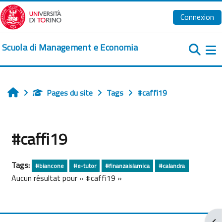
Passer au contenu principal
Connexion
Scuola di Management e Economia
Pa
Pages du site
Tags
#caffi19
Accueil
#caffi19
Tags:
#biancone
#e-tutor
#finanzaislamica
#calandra
Aucun résultat pour « #caffi19 »
Ouv