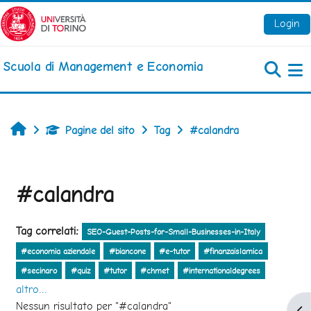
Vai al contenuto principale
Login
Scuola di Management e Economia
Pa
Home
Pagine del sito
Tag
#calandra
#calandra
Tag correlati:
SEO-Guest-Posts-for-Small-Businesses-in-Italy
#economia aziendale
#biancone
#e-tutor
#finanzaislamica
#secinaro
#quiz
#tutor
#chmet
#internationaldegrees
altro...
Nessun risultato per "#calandra"
Apr