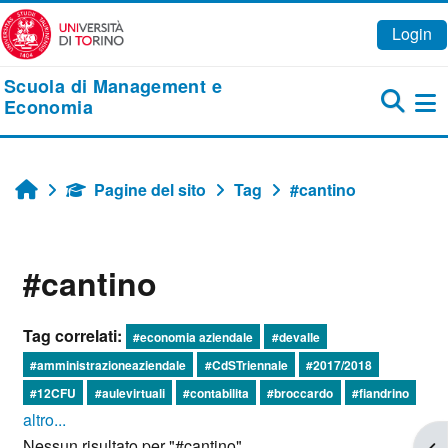
Vai al contenuto principale
Login
Scuola di Management e
Economia
Pa
Pagine del sito
Tag
#cantino
Home
#cantino
Tag correlati:
#economia aziendale
#devalle
#amministrazioneaziendale
#CdSTriennale
#2017/2018
#12CFU
#aulevirtuali
#contabilita
#broccardo
#fiandrino
altro...
Nessun risultato per "#cantino"
Apr