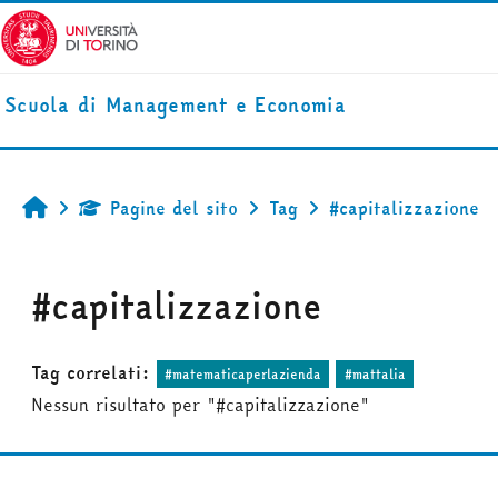
Vai al contenuto principale
Scuola di Management e Economia
Pagine del sito
Tag
#capitalizzazione
Home
#capitalizzazione
Tag correlati:
#matematicaperlazienda
#mattalia
Nessun risultato per "#capitalizzazione"