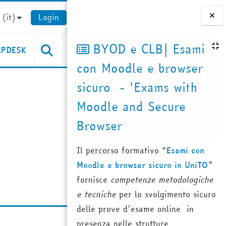
(it)‎
Login
Blocchi
BYOD e CLB| Esami
LPDESK
con Moodle e browser
sicuro - 'Exams with
Moodle and Secure
Browser
Il percorso formativo “
Esami con
Moodle e browser sicuro in UniTO
”
fornisce
competenze metodologiche
e tecniche
per lo svolgimento sicuro
delle prove d’esame online in
presenza nelle strutture