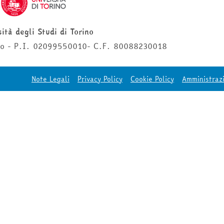
ità degli Studi di Torino
ino - P.I. 02099550010- C.F. 80088230018
Note Legali
Privacy Policy
Cookie Policy
Amministraz