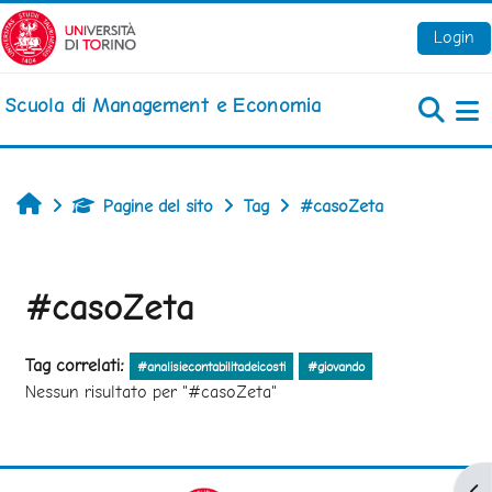
Vai al contenuto principale
Login
Scuola di Management e Economia
Pa
Home
Pagine del sito
Tag
#casoZeta
#casoZeta
Tag correlati:
#analisiecontabilitadeicosti
#giovando
Nessun risultato per "#casoZeta"
Apr